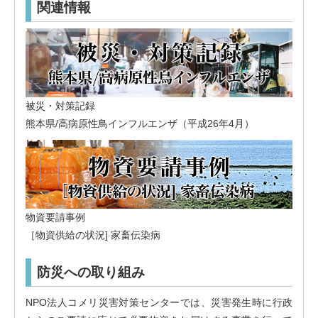
関連情報
被災・対策記録
熊本県/高病原性鳥インフルエンザ（平成26年4月）
物資要請事例
［物資供給の状況] 家畜伝染病
防災への取り組み
NPO法人コメリ災害対策センターでは、災害発生時に行政