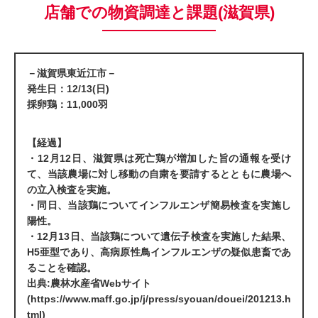
店舗での物資調達と課題(滋賀県)
－滋賀県東近江市－
発生日：12/13(日)
採卵鶏：11,000羽
【経過】
・12月12日、滋賀県は死亡鶏が増加した旨の通報を受け
て、当該農場に対し移動の自粛を要請するとともに農場へ
の立入検査を実施。
・同日、当該鶏についてインフルエンザ簡易検査を実施し
陽性。
・12月13日、当該鶏について遺伝子検査を実施した結果、
H5亜型であり、高病原性鳥インフルエンザの疑似患畜であ
ることを確認。
出典:農林水産省Webサイト
(
https://www.maff.go.jp/j/press/syouan/douei/201213.h
tml
)