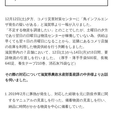
12月12日(土)夕方、コメリ災害対策センターに「鳥インフルエン
ザ発生の疑いがある」と滋賀県より一報が入りました。
「不足する物資を調達したい」とのことでしたが、土曜日の夕方
であり翌日の日曜日は物流センターが稼働していない為、供給は
早くても翌々日の月曜日になることから、近隣にあるコメリ店舗
の在庫を利用した物資供給を行う判断をしました。
滋賀県内の７店舗において、12日(土)から14日(月)の3日間、要
請物資の引渡しを行いました。（厚手・薄手手袋500双、長靴
640足、養生テープ210巻、消石灰75袋など）
その際の対応について滋賀県農政水産部畜産課の中井様よりお話
を伺いました。
１.2019年2月に豚熱が発生し、対応した経験を元に防疫作業に関
するマニュアルの見直しを行った。備蓄物資の見直しを行い、
納品に時間がかかる物資を中心に備蓄していた。