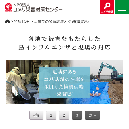
>
特集TOP
> 店舗での物資調達と課題(滋賀県)
各地で被害をもたらした
鳥インフルエンザと現場の対応
«前
1
2
3
次 »