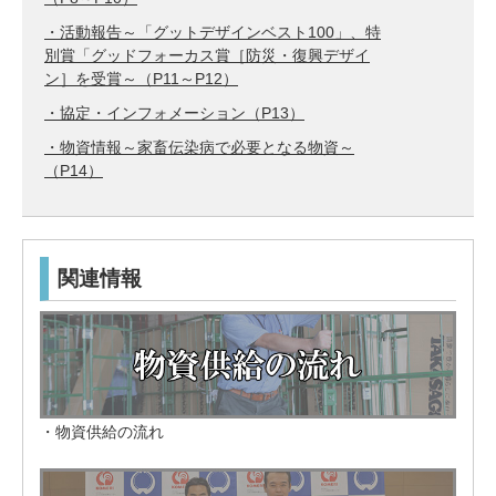
・活動報告～「グットデザインベスト100」、特
別賞「グッドフォーカス賞［防災・復興デザイ
ン］を受賞～（P11～P12）
・協定・インフォメーション（P13）
・物資情報～家畜伝染病で必要となる物資～
（P14）
関連情報
・物資供給の流れ