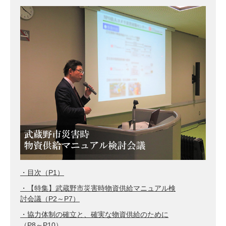
・目次（P1）
・【特集】武蔵野市災害時物資供給マニュアル検
討会議（P2～P7）
・協力体制の確立と、確実な物資供給のために
（P8～P10）