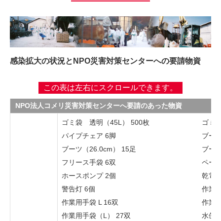
感染拡大の状況とNPO災害対策センターへの要請物資
NPO法人コメリ災害対策センターへ要請のあった物資
ゴミ袋 透明（45L） 500枚
ゴミ袋
パイプチェア 6脚
ブーツ
ブーツ（26.0cm） 15足
ブーツ
フリース手袋 6双
ペール
ホースポンプ 2個
乾電池
警告灯 6個
作業用
作業用手袋 L 16双
作業用
作業用手袋（L） 27双
水缶 