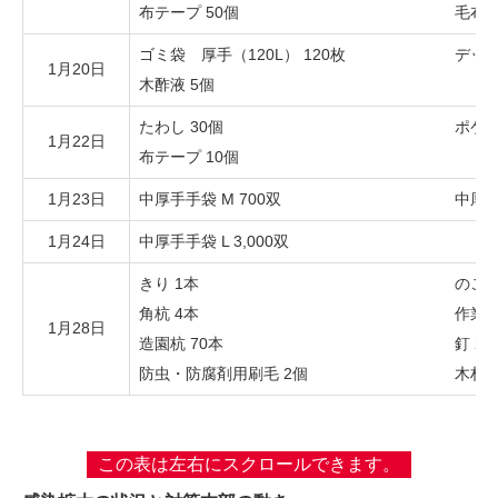
布テープ 50個
毛布 
ゴミ袋 厚手（120L） 120枚
デッキ
1月20日
木酢液 5個
たわし 30個
ポケッ
1月22日
布テープ 10個
1月23日
中厚手手袋 M 700双
中厚手手
1月24日
中厚手手袋 L 3,000双
きり 1本
のこぎ
角杭 4本
作業用
1月28日
造園杭 70本
釘 2
防虫・防腐剤用刷毛 2個
木材 