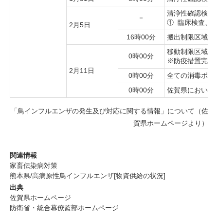
清浄性確認検査に
－
① 臨床検査、②
2月5日
16時00分
搬出制限区域解
移動制限区域の
0時00分
※防疫措置完了後
2月11日
0時00分
全ての消毒ポイ
0時00分
佐賀県において
「鳥インフルエンザの発生及び対応に関する情報」について（佐
賀県ホームページより）
関連情報
家畜伝染病対策
熊本県/高病原性鳥インフルエンザ[物資供給の状況]
出典
佐賀県ホームページ
防衛省・統合幕僚監部ホームページ