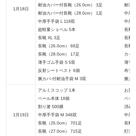
耐油カバー付長靴（26.0cm） 3足
耐油カ
1月18日
耐油カバー付長靴（28.0cm） 1足
中厚手
中厚手手袋 L 118双
中厚手
超軽量ショベル 5本
長靴 L
長靴 XL 3足
長靴（
長靴（26.0cm） 68足
長靴（
長靴（28.0cm） 17足
カイロ
薄手ゴム手袋 S 5双
薄手ゴ
反射シートベスト 6個
布テー
腕カバ-付耐油手袋 M 3双
腕カバ
アルミスコップ 1本
お菓子
ペール本体 18個
ペール
割り箸 500膳
消石灰
1月19日
中厚手手袋 M 348双
中厚手
長靴（25.0cm） 701足
長靴（2
長靴（27.0cm） 715足
灯油 3