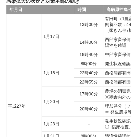
感染拡大の状況と対策本部の動き
年月日
時間
高病原性鳥イン
有田町（1農家
13時00分
飼養羽数：44,7
（家きん舎7棟
1月17日
西部家畜保健衛
14時00分
陽性を確認
18時40分
中部家畜保健衛
8時00分
発生状況確認検
1月18日
22時40分
西松浦郡有田町
22時55分
西松浦郡有田町
農場の消毒完了
17時00分
※鶏舎内外の消
1月20日
平成27年
埋却処分（フレコ
20時40分
⇒ 発生農場等
発生状況確認検査
1月23日
－
① 臨床検査、②
1月31日
8時00分
清浄性確認検査