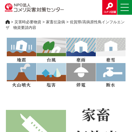
>
災害時必要物資
>
家畜伝染病
> 佐賀県/高病原性鳥インフルエン
ザ 物資要請内容
地震
台風
豪雨
豪雪
火山噴火
塩害
停電
断水
家畜