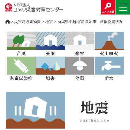
>
災害時必要物資
>
地震
> 新潟県中越地震 魚沼市 救援物資状況
台風
豪雨
豪雪
火山噴火
家畜伝染病
塩害
停電
断水
地震
earthquake