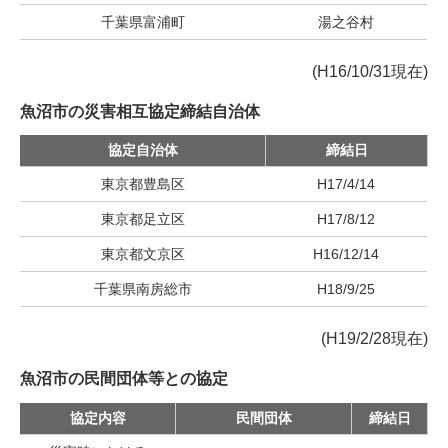
千葉県富浦町
湯之谷村
(H16/10/31現在)
魚沼市の災害相互協定締結自治体
協定自治体
締結日
東京都豊島区
H17/4/14
東京都足立区
H17/8/12
東京都文京区
H16/12/14
千葉県南房総市
H18/9/25
(H19/2/28現在)
魚沼市の民間団体等との協定
協定内容
民間団体
締結日