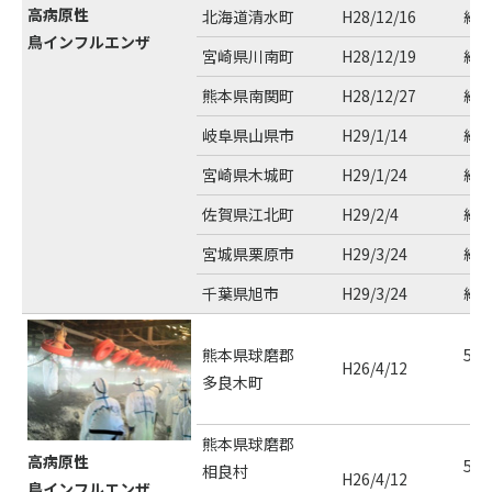
高病原性
北海道清水町
H28/12/16
約2
鳥インフルエンザ
宮崎県川南町
H28/12/19
約1
熊本県南関町
H28/12/27
約9
岐阜県山県市
H29/1/14
約8
宮崎県木城町
H29/1/24
約1
佐賀県江北町
H29/2/4
約7
宮城県栗原市
H29/3/24
約2
千葉県旭市
H29/3/24
約6
熊本県球磨郡
56,
H26/4/12
多良木町
（5
熊本県球磨郡
高病原性
56,
相良村
H26/4/12
鳥インフルエンザ