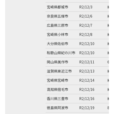
宮崎県都城市
R2/12/3
約3
奈良県五條市
R2/12/6
約7
広島県三原市
R2/12/7
約1
宮崎県小林市
R2/12/8
約1
大分県佐伯市
R2/12/10
約5
和歌山県紀の川市
R2/12/10
約6
岡山県美作市
R2/12/11
64
滋賀県東近江市
R2/12/13
約1
宮崎県宮崎市
R2/12/14
約1
高知県宿毛市
R2/12/16
約2
香川県三豊市
R2/12/16
約5
徳島県阿波市
R2/12/19
8千