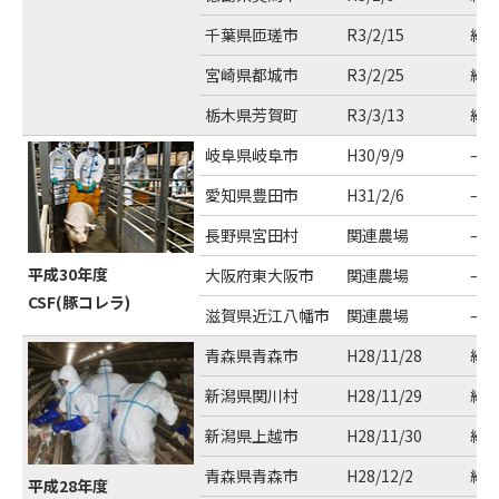
千葉県匝瑳市
R3/2/15
約3
宮崎県都城市
R3/2/25
約3
栃木県芳賀町
R3/3/13
約7
岐阜県岐阜市
H30/9/9
–
愛知県豊田市
H31/2/6
–
長野県宮田村
関連農場
–
平成30年度
大阪府東大阪市
関連農場
–
CSF(豚コレラ)
滋賀県近江八幡市
関連農場
–
青森県青森市
H28/11/28
約1
新潟県関川村
H28/11/29
約3
新潟県上越市
H28/11/30
約2
青森県青森市
H28/12/2
約4
平成28年度