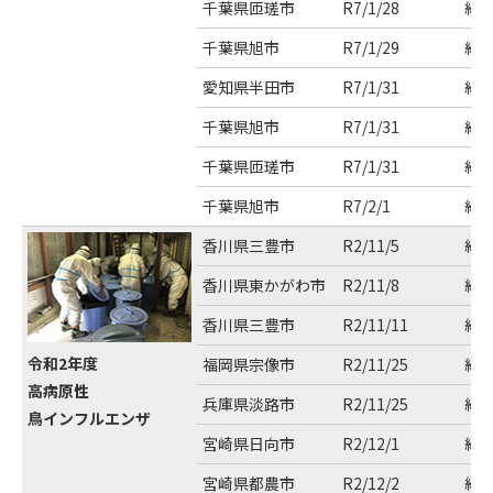
千葉県匝瑳市
R7/1/28
約2
千葉県旭市
R7/1/29
約3
愛知県半田市
R7/1/31
約3
千葉県旭市
R7/1/31
約7
千葉県匝瑳市
R7/1/31
約8
千葉県旭市
R7/2/1
約9
香川県三豊市
R2/11/5
約1
香川県東かがわ市
R2/11/8
約4
香川県三豊市
R2/11/11
約2
令和2年度
福岡県宗像市
R2/11/25
約9
高病原性
兵庫県淡路市
R2/11/25
約1
鳥インフルエンザ
宮崎県日向市
R2/12/1
約8
宮崎県都農市
R2/12/2
約3