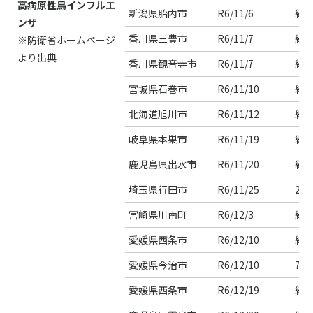
高病原性鳥インフルエ
新潟県胎内市
R6/11/6
約3
ンザ
香川県三豊市
R6/11/7
約4
※
防衛省ホームページ
より出典
香川県観音寺市
R6/11/7
約2
宮城県石巻市
R6/11/10
約1
北海道旭川市
R6/11/12
約4
岐阜県本巣市
R6/11/19
約1
鹿児島県出水市
R6/11/20
約1
埼玉県行田市
R6/11/25
2,5
宮崎県川南町
R6/12/3
約2
愛媛県西条市
R6/12/10
約2
愛媛県今治市
R6/12/10
7羽
愛媛県西条市
R6/12/19
約1