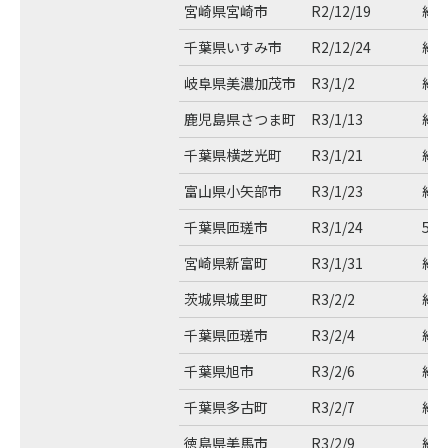
宮崎県宮崎市
R2/12/19
約3
千葉県いすみ市
R2/12/24
約2
岐阜県美濃加茂市
R3/1/2
約6
鹿児島県さつま町
R3/1/13
約3
千葉県横芝光町
R3/1/21
約8
富山県小矢部市
R3/1/23
約1
千葉県匝瑳市
R3/1/24
5.
宮崎県新富町
R3/1/31
約3
茨城県城里町
R3/2/2
約8
千葉県匝瑳市
R3/2/4
約7
千葉県旭市
R3/2/6
約4
千葉県多古町
R3/2/7
約1
徳島県美馬市
R3/2/9
約8