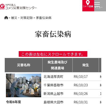
コメリ店舗
>
被災・対策記録
> 家畜伝染病
家畜伝染病
発生農場及び
災害名称
発生
関連農場
北海道厚真町
R6/10/17
約2
千葉県香取市
R6/10/23
約3
新潟県上越市
R6/10/26
18
令和6年度
島根県大田市
R6/10/31
約4