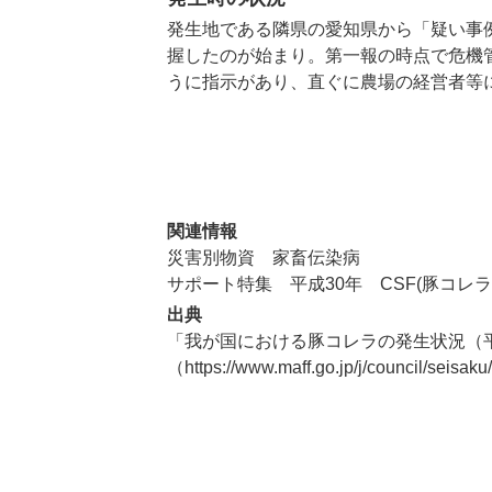
発生地である隣県の愛知県から「疑い事
握したのが始まり。第一報の時点で危機
うに指示があり、直ぐに農場の経営者等
関連情報
災害別物資 家畜伝染病
サポート特集 平成30年 CSF(豚コレラ
出典
「我が国における豚コレラの発生状況（平成
（
https://www.maff.go.jp/j/council/seisaku