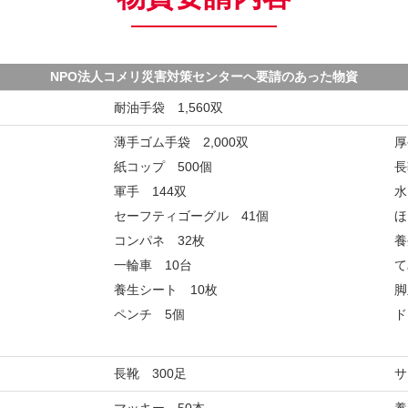
NPO法人コメリ災害対策センターへ要請のあった物資
耐油手袋 1,560双
薄手ゴム手袋 2,000双
厚
紙コップ 500個
長
軍手 144双
水
セーフティゴーグル 41個
ほ
コンパネ 32枚
養
一輪車 10台
て
養生シート 10枚
脚
ペンチ 5個
ド
長靴 300足
サ