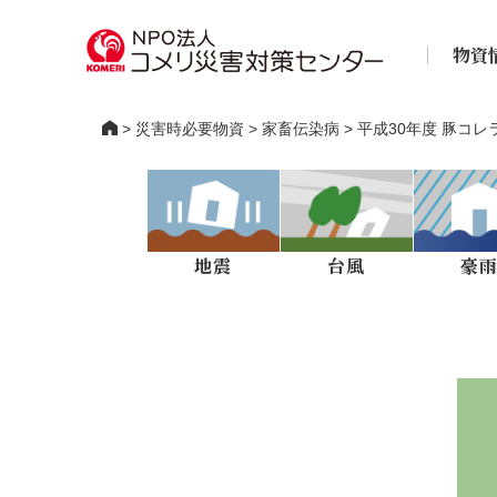
物資
>
災害時必要物資
>
家畜伝染病
> 平成30年度 豚コ
地震
台風
豪