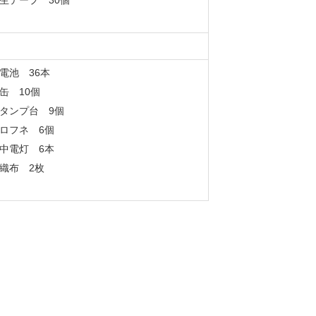
生テープ 30個
電池 36本
缶 10個
タンプ台 9個
ロフネ 6個
中電灯 6本
織布 2枚