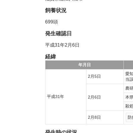
飼養状況
699頭
発生確認日
平成31年2月6日
経緯
年月日
愛
2月5日
当
農
平成31年
2月6日
本
殺
2月8日
防
発生時の状況