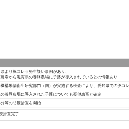
知県より豚コレラ発生疑い事例があり、
該農場から滋賀県の養豚農場に子豚が導入されているとの情報あり
研機構動物衛生研究部門（国）が実施する検査により、愛知県での豚コ
県の養豚農場に導入された子豚についても疑似患畜と確定
処分等の防疫措置を開始
疫措置完了