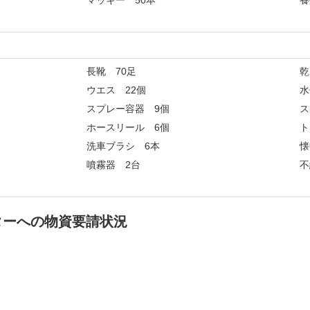
マッキー 50本
養
長靴 70足
乾
ウエス 22個
水
スプレー容器 9個
ス
ホースリール 6個
ト
洗車ブラシ 6本
懐
噴霧器 2台
不
ターへの物資要請状況