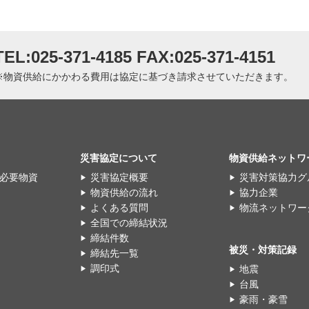
TEL:025-371-4185
FAX:025-371-4151
※物資供給にかかわる費用は協定に基づき請求させていただきます。
災害協定について
物資供給ネットワ
必要物資
災害協定概要
災害対策協力グ
物資供給の流れ
協力企業
よくある質問
物流ネットワー
全国での締結状況
締結件数
被災・対策記録
締結先一覧
調印式
地震
台風
豪雨・豪雪