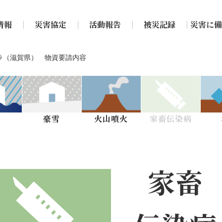
情報
災害協定
活動報告
被災記録
災害に備
レラ（滋賀県） 物資要請内容
雨
豪雪
火山噴火
家畜伝染病
家畜