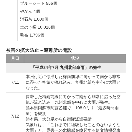
ブルーシート 556個
やかん 4個
消石灰 1,000個
土のう袋 10,016個
毛布 1,796個
被害の拡大防止～避難所の開設
月日
状況
「平成24年7月 九州北部豪雨」の発生
本州付近に停滞した梅雨前線に向かって南から非常
7/11
に湿った空気が流れ込み、九州北部を中心に大雨と
なった。
停滞した梅雨前線に向かって南から非常に湿った空
気が流れ込み、九州北部を中心に大雨が発生。
熊本県阿蘇市阿蘇乙姫で、108.0ミリ（最多時間雨
量）を観測
7/12
熊本県、大分県から自衛隊派遣要請
気象庁は、「これまでに経験したことのないような
大雨」と、災害への危機感を喚起する短文情報発表