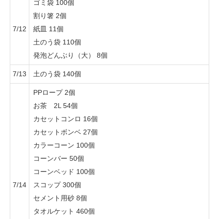
ゴミ袋 100個
割り箸 2個
7/12
紙皿 11個
土のう袋 110個
発泡どんぶり（大） 8個
7/13
土のう袋 140個
PPロープ 2個
お茶 2L 54個
カセットコンロ 16個
カセットボンベ 27個
カラーコーン 100個
コーンバー 50個
コーンベッド 100個
7/14
スコップ 300個
セメント用砂 8個
タオルケット 460個