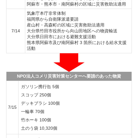
阿蘇市・熊本市・南阿蘇村の区域に災害救助法適用
気象庁本庁非常体制
福岡県から自衛隊派遣要請
産山村・高森町の区域に災害救助法適用
7/14
大分県竹田市役所から向山田地区への物資輸送
大分県日田市における避難支援活動
熊本県阿蘇市及び南阿蘇村 3 箇所における給水支援
活動
NPO法人コメリ災害対策センターへ要請のあった物資
ガソリン携行缶 5個
スコップ 250個
デッキブラシ 100個
7/15
一輪車 70個
竹ホーキ 100個
土のう袋 10,320個