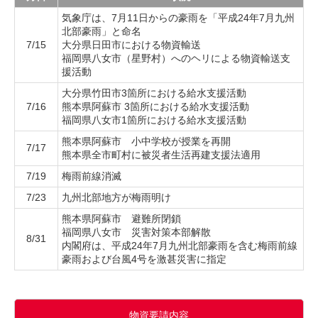
気象庁は、7月11日からの豪雨を「平成24年7月九州
北部豪雨」と命名
7/15
大分県日田市における物資輸送
福岡県八女市（星野村）へのヘリによる物資輸送支
援活動
大分県竹田市3箇所における給水支援活動
7/16
熊本県阿蘇市 3箇所における給水支援活動
福岡県八女市1箇所における給水支援活動
熊本県阿蘇市 小中学校が授業を再開
7/17
熊本県全市町村に被災者生活再建支援法適用
7/19
梅雨前線消滅
7/23
九州北部地方が梅雨明け
熊本県阿蘇市 避難所閉鎖
福岡県八女市 災害対策本部解散
8/31
内閣府は、平成24年7月九州北部豪雨を含む梅雨前線
豪雨および台風4号を激甚災害に指定
物資要請内容