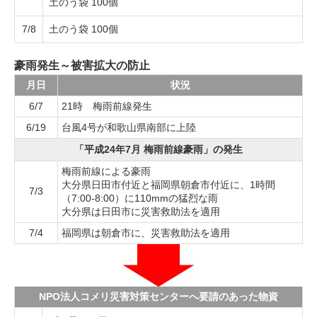
土のう袋 100個
7/8
土のう袋 100個
豪雨発生～被害拡大の防止
月日
状況
6/7
21時 梅雨前線発生
6/19
台風4号が和歌山県南部に上陸
「平成24年7月 梅雨前線豪雨」の発生
梅雨前線による豪雨
大分県日田市付近と福岡県朝倉市付近に、1時間
7/3
（7:00-8:00）に110mmの猛烈な雨
大分県は日田市に災害救助法を適用
7/4
福岡県は朝倉市に、災害救助法を適用
NPO法人コメリ災害対策センターへ要請のあった物資