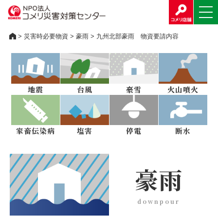
>
災害時必要物資
>
豪雨
> 九州北部豪雨 物資要請内容
地震
台風
豪雪
火山噴火
家畜伝染病
塩害
停電
断水
豪雨
downpour