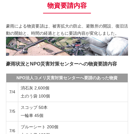
物資要請内容
豪雨による物資要請は、被害拡大の防止、避難所の開設、復旧活
動の開始と、時間の経過とともに要請内容が変化しました。
豪雨状況とNPO災害対策センターへの物資要請内容
NPO法人コメリ災害対策センターへ要請のあった物資
消石灰 2,600個
7/4
土のう袋 100個
スコップ 50本
7/5
一輪車 45個
ブルーシート 200個
7/6